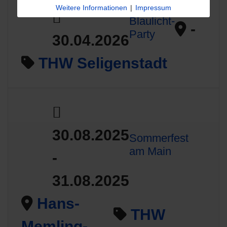
Weitere Informationen
|
Impressum
Blaulicht-
-
Party
30.04.2026
THW Seligenstadt
30.08.2025
Sommerfest
am Main
-
31.08.2025
Hans-
THW
Memling-