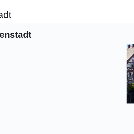
adt
genstadt