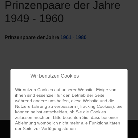
Prinzenpaare der Jahre
1949 - 1960
Prinzenpaare der Jahre 
1961 - 1980
Wir benutzen Cookies
Wir nutzen Cookies auf unserer Website. Einige von
ihnen sind essenziell für den Betrieb der Seite,
während andere uns helfen, diese Website und die
Nutzererfahrung zu verbessern (Tracking Cookies). Sie
können selbst entscheiden, ob Sie die Cookies
zulassen möchten. Bitte beachten Sie, dass bei einer
Ablehnung womöglich nicht mehr alle Funktionalitäten
der Seite zur Verfügung stehen.