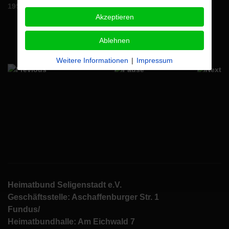
Akzeptieren
Ablehnen
Weitere Informationen
|
Impressum
Heimatbund Seligenstadt e.V.
Geschäftsstelle: Aschaffenburger Str. 1
Fundus/
Heimatbundhalle: Am Eichwald 7