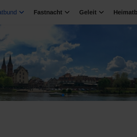
atbund
Fastnacht
Geleit
Heimatb