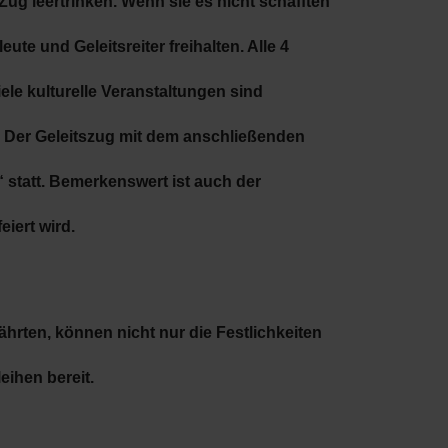
ug leertrinken. Wenn sie es nicht schafften
ute und Geleitsreiter freihalten. Alle 4
iele kulturelle Veranstaltungen sind
 Der Geleitszug mit dem anschließenden
“ statt. Bemerkenswert ist auch der
iert wird.
hrten, können nicht nur die Festlichkeiten
ihen bereit.