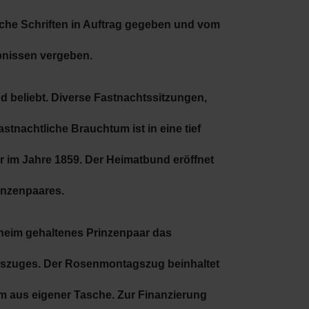
che Schriften in Auftrag gegeben und vom
bnissen vergeben.
nd beliebt. Diverse Fastnachtssitzungen,
tnachtliche Brauchtum ist in eine tief
ar im Jahre 1859. Der Heimatbund eröffnet
rinzenpaares.
eheim gehaltenes Prinzenpaar das
agszuges. Der Rosenmontagszug beinhaltet
m aus eigener Tasche. Zur Finanzierung