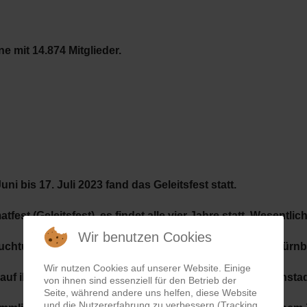
ine mit 14.874 Mitglieder.
uni bis 17. Juli 2023 fand das
Geleitsfest
statt.
tfest (Geleitsfest), es findet alle vier Jahre statt. Wesentli
Wir benutzen Cookies
auchtum. Es rührt aus einemTrinkbrauch, welchen die Nürnb
Wir nutzen Cookies auf unserer Website. Einige
auf ihren Geleitszügen zur Frankfurter Messe in Seligenstad
von ihnen sind essenziell für den Betrieb der
Seite, während andere uns helfen, diese Website
und die Nutzererfahrung zu verbessern (Tracking