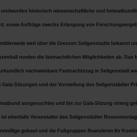
 undwurden historisch wissenschaftliche und heimatkundli
icht, sowie Aufträge zwecks Erlangung von Forschungserge
 mittlerweile weit über die Grenzen Seligenstadts bekannt u
enball runden die fastnachtlichen Möglichkeiten ab. Das fas
te urkundlich nachweisbare Fastnachtszug in Seligenstadt w
n Gala-Sitzungen und der Vorstellung des
Seligenstädter P
eimatbund ausgesuchtes und bis zur Gala-Sitzung streng g
ist ebenfalls Veranstalter des Seligenstädter Rosenmont
eiwillige gebaut und die Fußgruppen finanzieren Ihr Kostü