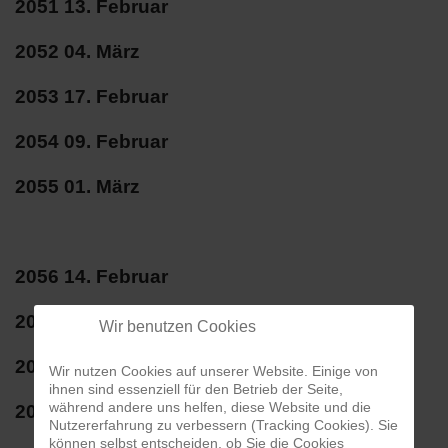
2051 13. Februar
2052 04. März
2053 17. Februar
2054 09. Februar
2055 01. März
2056 14. Februar
2057 05. März
Wir benutzen Cookies
2058 25. Februar
Wir nutzen Cookies auf unserer Website. Einige von
ihnen sind essenziell für den Betrieb der Seite,
während andere uns helfen, diese Website und die
2059 10. Februar
Nutzererfahrung zu verbessern (Tracking Cookies). Sie
können selbst entscheiden, ob Sie die Cookies