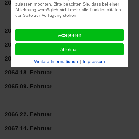
2060 01. März
zulassen möchten. Bitte beachten Sie, dass bei einer
Ablehnung womöglich nicht mehr alle Funktionalitäten
der Seite zur Verfügung stehen.
2061 21. Februar
Akzeptieren
2062 06. Februar
Ablehnen
2063 26. Februar
Weitere Informationen
|
Impressum
2064 18. Februar
2065 09. Februar
2066 22. Februar
2067 14. Februar