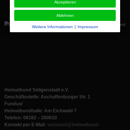
Akzeptieren
Ablehnen
Weitere Informationen
|
Impressum
Heimatbund Seligenstadt e.V.
Geschäftsstelle: Aschaffenburger Str. 1
Fundus/
Heimatbundhalle: Am Eichwald 7
Telefon: 06182 – 200610
Kontakt per E-Mail:
vorstand@heimatbund-