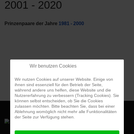
2001 - 2020
Prinzenpaare der Jahre 
1981 - 2000
                                
Wir benutzen Cookies
Wir nutzen Cookies auf unserer Website. Einige von
ihnen sind essenziell für den Betrieb der Seite,
während andere uns helfen, diese Website und die
Nutzererfahrung zu verbessern (Tracking Cookies). Sie
können selbst entscheiden, ob Sie die Cookies
zulassen möchten. Bitte beachten Sie, dass bei einer
Ablehnung womöglich nicht mehr alle Funktionalitäten
der Seite zur Verfügung stehen.