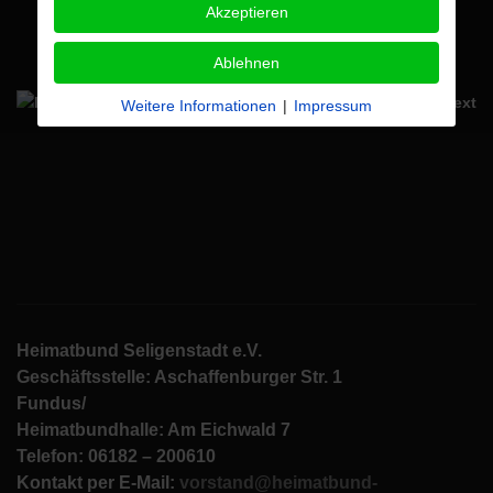
Akzeptieren
Ablehnen
Weitere Informationen
|
Impressum
Heimatbund Seligenstadt e.V.
Geschäftsstelle: Aschaffenburger Str. 1
Fundus/
Heimatbundhalle: Am Eichwald 7
Telefon: 06182 – 200610
Kontakt per E-Mail:
vorstand@heimatbund-