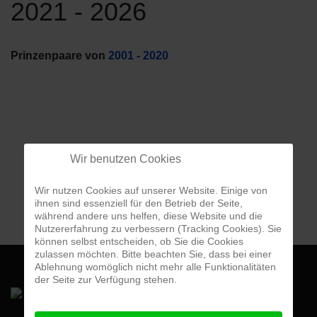
2021 - 2026
Prinzenpaare von 
2001 - 2020
Wir benutzen Cookies
Wir nutzen Cookies auf unserer Website. Einige von
ihnen sind essenziell für den Betrieb der Seite,
während andere uns helfen, diese Website und die
Nutzererfahrung zu verbessern (Tracking Cookies). Sie
können selbst entscheiden, ob Sie die Cookies
zulassen möchten. Bitte beachten Sie, dass bei einer
Ablehnung womöglich nicht mehr alle Funktionalitäten
der Seite zur Verfügung stehen.