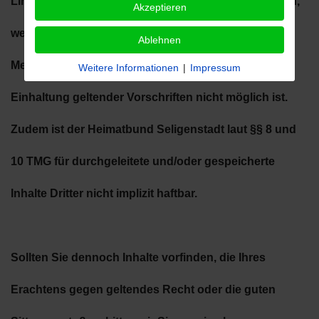
Links stets im rechtlichen Rahmen zu
veröffentlichen,
Akzeptieren
weist vorsorglich aber darauf hin, dass aufgrund der
Ablehnen
Menge eine regelmäßige
Überprüfung auf die
Weitere Informationen
|
Impressum
Einhaltung geltender Vorschriften nicht möglich ist.
Zudem ist der Heimatbund
Seligenstadt laut §§ 8 und
10 TMG für durchgeleitete und/oder gespeicherte
Inhalte Dritter nicht
implizit haftbar.
Sollten Sie dennoch Inhalte vorfinden, die Ihres
Erachtens gegen geltendes Recht oder die guten