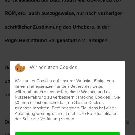
ROM,
etc., auch auszugsweise, nur nach vorheriger
schriftlicher Zustimmung des Urhebers, in der
Regel
Heimatbund Seligenstadt e.V., erfolgen.
Wir benutzen Cookies
Der Heimatbund Seligenstadt e.V. haftet nicht für
Wir nutzen Cookies auf unserer Website. Einige von
unverlangt eingesandte Inhalte, Manuskripte
ihnen sind essenziell für den Betrieb der Seite,
während andere uns helfen, diese Website und die
und
Fotos.
Nutzererfahrung zu verbessern (Tracking Cookies). Sie
können selbst entscheiden, ob Sie die Cookies
zulassen möchten. Bitte beachten Sie, dass bei einer
Ablehnung womöglich nicht mehr alle Funktionalitäten
der Seite zur Verfügung stehen.
Der Heimatbund Seligenstadt ist bemüht, Inhalte sowie