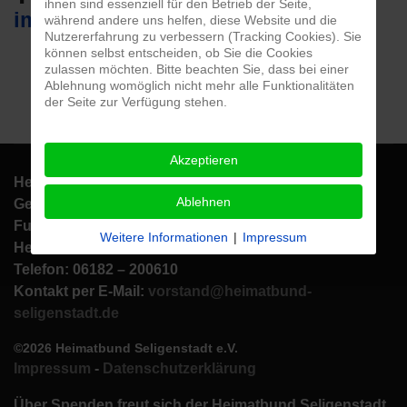
ihnen sind essenziell für den Betrieb der Seite,
im Veranstaltungskalender
während andere uns helfen, diese Website und die
Nutzererfahrung zu verbessern (Tracking Cookies). Sie
können selbst entscheiden, ob Sie die Cookies
zulassen möchten. Bitte beachten Sie, dass bei einer
Ablehnung womöglich nicht mehr alle Funktionalitäten
der Seite zur Verfügung stehen.
Akzeptieren
Heimatbund Seligenstadt e.V.
Ablehnen
Geschäftsstelle: Aschaffenburger Str. 1
Fundus/
Weitere Informationen
|
Impressum
Heimatbundhalle: Am Eichwald 7
Telefon: 06182 – 200610
Kontakt per E-Mail:
vorstand@heimatbund-
seligenstadt.de
©2026 Heimatbund Seligenstadt e.V.
Impressum
-
Datenschutzerklärung
Über Spenden freut sich der Heimatbund Seligenstadt