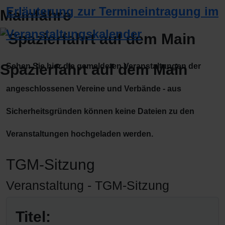
Erläuterung zur Termineintragung im
Mainfähre
Veranstaltungskalender
Spazierfahrt auf dem Main
Sehen Sie hier die gemeldeten Veranstaltungen der
angeschlossenen Vereine und Verbände - aus
Sicherheitsgründen können keine Dateien zu den
Veranstaltungen hochgeladen werden.
TGM-Sitzung
Veranstaltung - TGM-Sitzung
Titel: