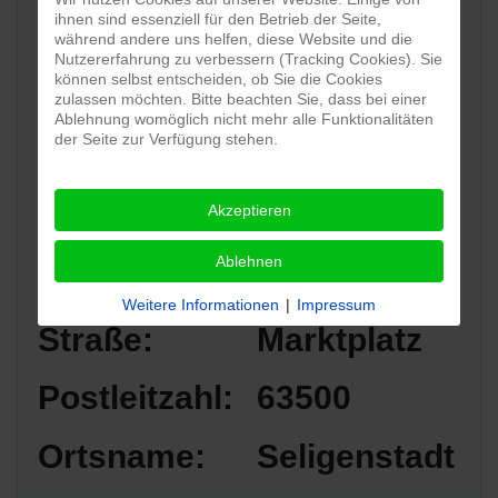
ihnen sind essenziell für den Betrieb der Seite,
während andere uns helfen, diese Website und die
Nutzererfahrung zu verbessern (Tracking Cookies). Sie
können selbst entscheiden, ob Sie die Cookies
zulassen möchten. Bitte beachten Sie, dass bei einer
Ablehnung womöglich nicht mehr alle Funktionalitäten
der Seite zur Verfügung stehen.
Akzeptieren
Standort:
Innenstadt
Ablehnen
Seligenstadt
Weitere Informationen
|
Impressum
Straße:
Marktplatz
Postleitzahl:
63500
Ortsname:
Seligenstadt