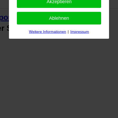
Akzeptieren
portfreunde
Ablehnen
r Straße 159
Weitere Informationen
|
Impressum