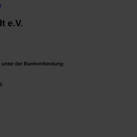
e
 e.V.
. unter der Bankverbindung:
S