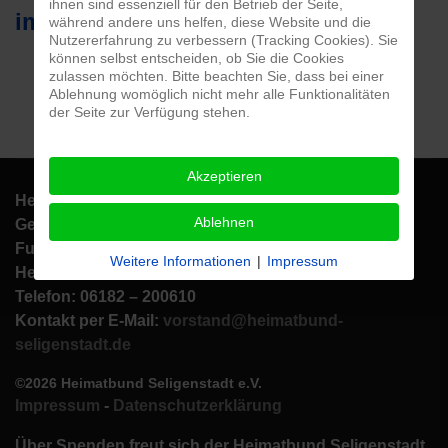
ihnen sind essenziell für den Betrieb der Seite,
im Veranstaltungskalender
während andere uns helfen, diese Website und die
Nutzererfahrung zu verbessern (Tracking Cookies). Sie
können selbst entscheiden, ob Sie die Cookies
zulassen möchten. Bitte beachten Sie, dass bei einer
Ablehnung womöglich nicht mehr alle Funktionalitäten
der Seite zur Verfügung stehen.
Akzeptieren
Heimatbund Seligenstadt e.V.
Ablehnen
Geschäftsstelle: Aschaffenburger Str. 1
Fundus/
Weitere Informationen
|
Impressum
Heimatbundhalle: Am Eichwald 7
Telefon: 06182 – 200610
Kontakt per E-Mail:
vorstand@heimatbund-
seligenstadt.de
©2026 Heimatbund Seligenstadt e.V.
Impressum
-
Datenschutzerklärung
Über Spenden freut sich der Heimatbund Seligenstadt