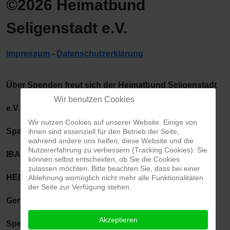
©2026 Heimatbund
Seligenstadt e.V.
Impressum
-
Datenschutzerklärung
Über Spenden freut sich der Heimatbund Seligenstadt
Wir benutzen Cookies
e.V. unter der Bankverbindung:
Wir nutzen Cookies auf unserer Website. Einige von
Sparkasse Langen-Seligenstadt,
ihnen sind essenziell für den Betrieb der Seite,
während andere uns helfen, diese Website und die
Nutzererfahrung zu verbessern (Tracking Cookies). Sie
IBAN: DE86 5065 2124 0001 0072 77, BIC:
können selbst entscheiden, ob Sie die Cookies
zulassen möchten. Bitte beachten Sie, dass bei einer
HELADEF1SLS
Ablehnung womöglich nicht mehr alle Funktionalitäten
der Seite zur Verfügung stehen.
Gerne können die Spenden projektbezogen sein -
Akzeptieren
Spendenquittung erforderlich? Sprechen Sie uns an!