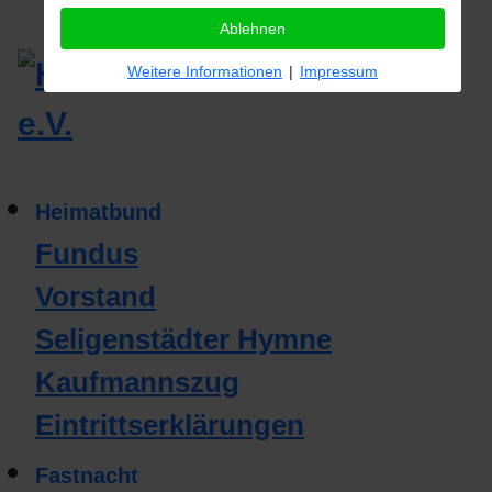
Ablehnen
Weitere Informationen
|
Impressum
Heimatbund
Fundus
Vorstand
Seligenstädter Hymne
Kaufmannszug
Eintrittserklärungen
Fastnacht