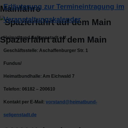
Erläuterung zur Termineintragung im
Mainfähre
Veranstaltungskalender
Spazierfahrt auf dem Main
Heimatbund Seligenstadt e.V.
Geschäftsstelle: Aschaffenburger Str. 1
Fundus/
Heimatbundhalle: Am Eichwald 7
Telefon: 06182 – 200610
Kontakt per E-Mail:
vorstand@heimatbund-
seligenstadt.de