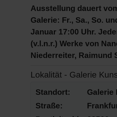
Ausstellung dauert vom
Galerie: Fr., Sa., So. u
Januar 17:00 Uhr. Jeder 
(v.l.n.r.) Werke von N
Niederreiter, Raimund
Lokalität - Galerie Ku
Standort:
Galerie
Straße:
Frankfu