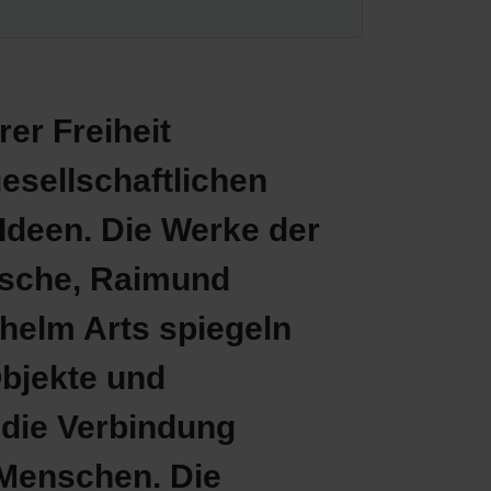
rer Freiheit
gesellschaftlichen
Ideen. Die Werke der
esche, Raimund
helm Arts spiegeln
Objekte und
r die Verbindung
 Menschen. Die