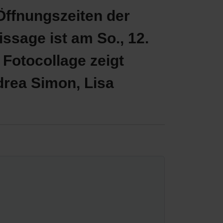
Öffnungszeiten der
nissage ist am So., 12.
e Fotocollage zeigt
drea Simon, Lisa
.