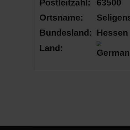
Postleitzahl:
63500
Ortsname:
Seligen
Bundesland:
Hessen
Land: