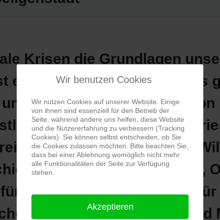
bale Krisen die Grundlagen unse
t ein Mittel zur Förderung des 
Wir benutzen Cookies
n und zum freien Austausch von 
Wir nutzen Cookies auf unserer Website. Einige
von ihnen sind essenziell für den Betrieb der
Seite, während andere uns helfen, diese Website
stler Sonja Keppler, Nandu Kri
und die Nutzererfahrung zu verbessern (Tracking
Cookies). Sie können selbst entscheiden, ob Sie
eiter, Andrea Simon und Jo Wil
die Cookies zulassen möchten. Bitte beachten Sie,
dass bei einer Ablehnung womöglich nicht mehr
alle Funktionalitäten der Seite zur Verfügung
hiedliche Weise wider. Bilder, 
stehen.
ür die Freiheit des Geistes, fü
Akzeptieren
ichen Meinungen, Kulturen und