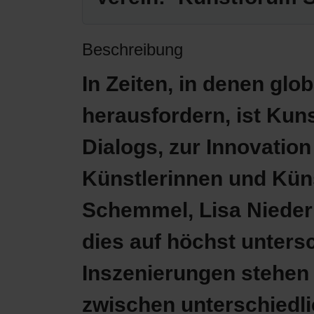
Beschreibung
In Zeiten, in denen glo
herausfordern, ist Kuns
Dialogs, zur Innovatio
Künstlerinnen und Kün
Schemmel, Lisa Niederr
dies auf höchst untersc
Inszenierungen stehen f
zwischen unterschiedl