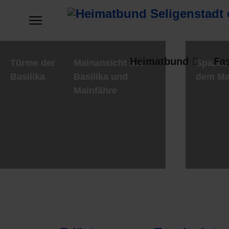
Heimatbund
Fa
Türme der
Mainansicht mit
Spazier
Basilika
Basilika und
dem Ma
Mainfähre