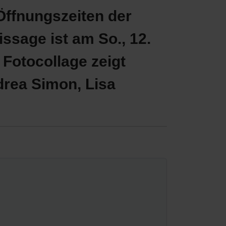
Öffnungszeiten der
nissage ist am So., 12.
e Fotocollage zeigt
drea Simon, Lisa
.