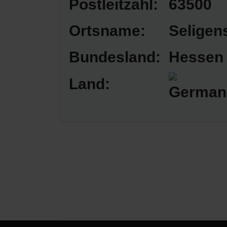
Postleitzahl:
63500
Ortsname:
Seligen
Bundesland:
Hessen
Land: