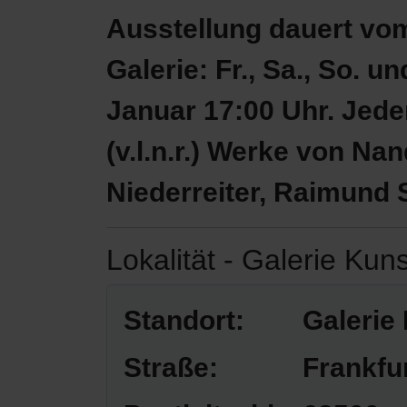
Ausstellung dauert vom
Galerie: Fr., Sa., So. u
Januar 17:00 Uhr. Jeder 
(v.l.n.r.) Werke von N
Niederreiter, Raimund
Lokalität - Galerie Ku
Standort:
Galerie
Straße:
Frankfu