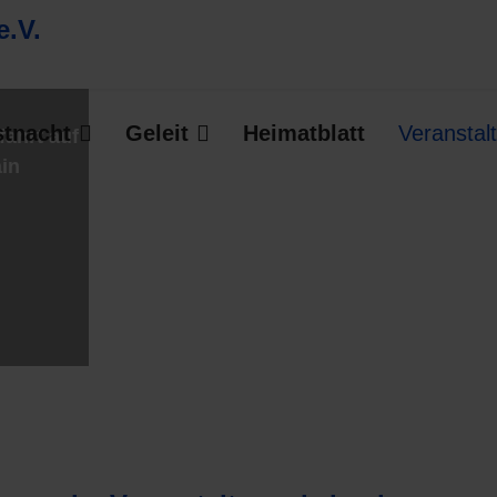
stnacht
Geleit
Heimatblatt
Veranstal
fahrt auf
in