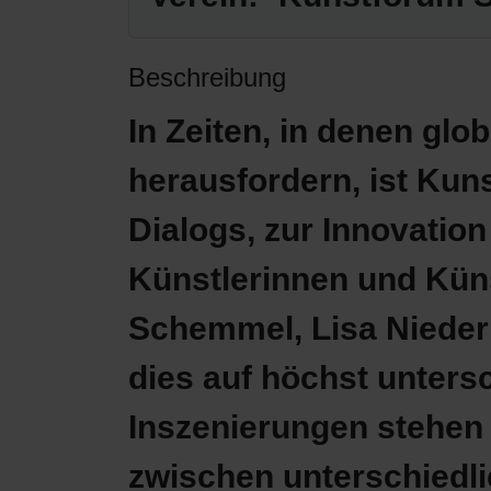
Beschreibung
In Zeiten, in denen glo
herausfordern, ist Kuns
Dialogs, zur Innovatio
Künstlerinnen und Kün
Schemmel, Lisa Niederr
dies auf höchst untersc
Inszenierungen stehen f
zwischen unterschiedl