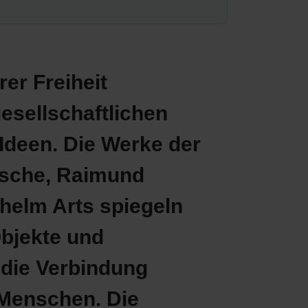
rer Freiheit
gesellschaftlichen
Ideen. Die Werke der
esche, Raimund
helm Arts spiegeln
Objekte und
r die Verbindung
 Menschen. Die