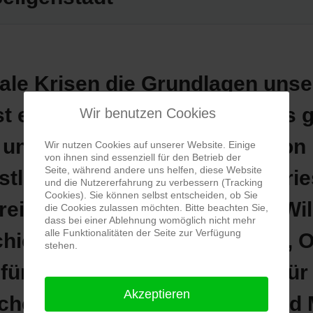
bale Krisen die Grundlagen unse
t ein Mittel zur Förderung des 
Wir benutzen Cookies
n und zum freien Austausch von 
Wir nutzen Cookies auf unserer Website. Einige
von ihnen sind essenziell für den Betrieb der
Seite, während andere uns helfen, diese Website
stler Sonja Keppler, Nandu Kri
und die Nutzererfahrung zu verbessern (Tracking
Cookies). Sie können selbst entscheiden, ob Sie
eiter, Andrea Simon und Jo Wil
die Cookies zulassen möchten. Bitte beachten Sie,
dass bei einer Ablehnung womöglich nicht mehr
alle Funktionalitäten der Seite zur Verfügung
hiedliche Weise wider. Bilder, 
stehen.
ür die Freiheit des Geistes, fü
Akzeptieren
ichen Meinungen, Kulturen und