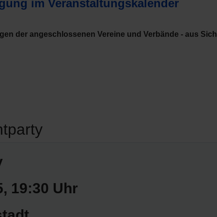
agung im Veranstaltungskalender
ngen der angeschlossenen Vereine und Verbände - aus Sic
htparty
y
5
, 19:30 Uhr
tadt