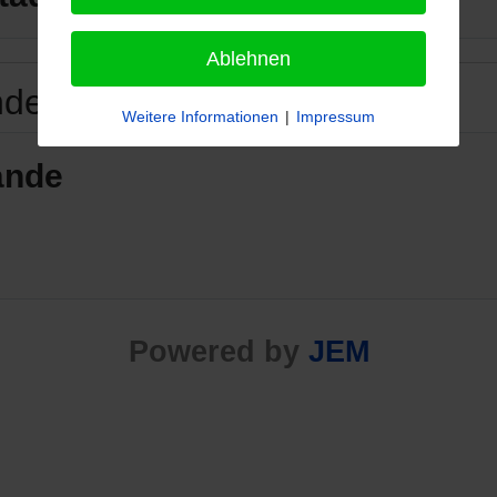
Ablehnen
nde
Weitere Informationen
|
Impressum
ände
Powered by
JEM