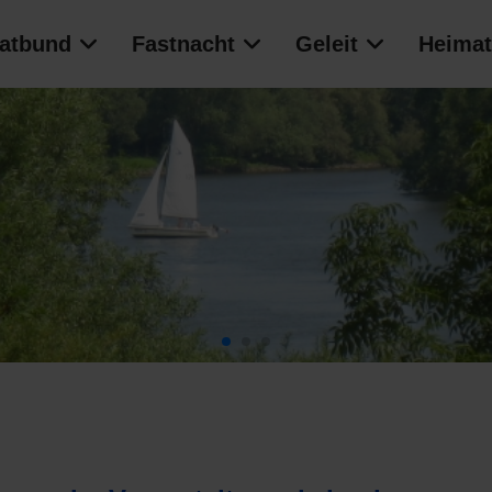
atbund
Fastnacht
Geleit
Heimat
Mainansicht mit
Basilika und
Mainfähre