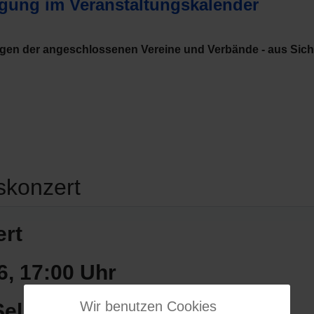
agung im Veranstaltungskalender
ngen der angeschlossenen Vereine und Verbände - aus Sic
skonzert
rt
6
, 17:00 Uhr
Wir benutzen Cookies
eligenstadt