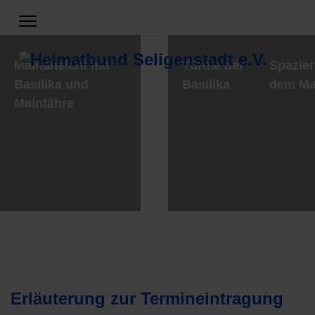
Mainansicht mit
Türme der
Spazier
Basilika und
Basilika
dem Ma
Mainfähre
Erläuterung zur Termineintragung