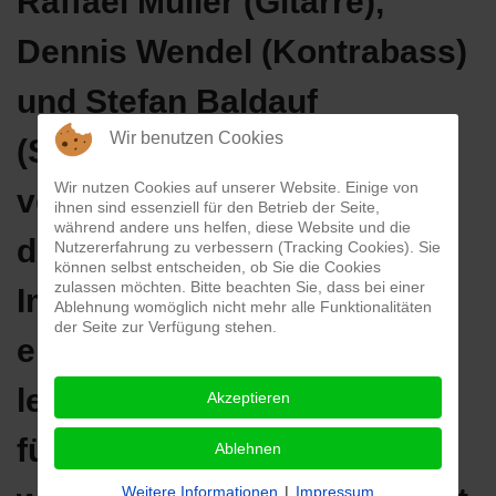
Raffael Müller (Gitarre),
Dennis Wendel (Kontrabass)
und Stefan Baldauf
Wir benutzen Cookies
(Schlagwerk). Das Quartett
Wir nutzen Cookies auf unserer Website. Einige von
versteht es meisterhaft,
ihnen sind essenziell für den Betrieb der Seite,
während andere uns helfen, diese Website und die
diese Zeit mit gekonnten
Nutzererfahrung zu verbessern (Tracking Cookies). Sie
können selbst entscheiden, ob Sie die Cookies
zulassen möchten. Bitte beachten Sie, dass bei einer
Improvisationen und
Ablehnung womöglich nicht mehr alle Funktionalitäten
der Seite zur Verfügung stehen.
emotionalen Klängen
lebendig vor Augen zu
Akzeptieren
führen. Die Melodien fließen
Ablehnen
Weitere Informationen
|
Impressum