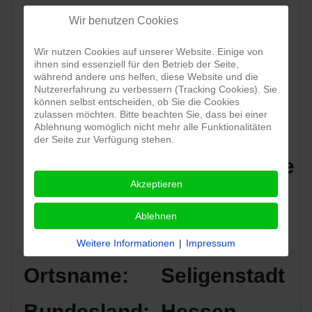
Wir benutzen Cookies
Wir nutzen Cookies auf unserer Website. Einige von
ihnen sind essenziell für den Betrieb der Seite,
während andere uns helfen, diese Website und die
Nutzererfahrung zu verbessern (Tracking Cookies). Sie
können selbst entscheiden, ob Sie die Cookies
zulassen möchten. Bitte beachten Sie, dass bei einer
Ablehnung womöglich nicht mehr alle Funktionalitäten
der Seite zur Verfügung stehen.
Standort:
Klostermühle
Akzeptieren
Straße:
Klosterhof 6
Ablehnen
Postleitzahl:
63500
Weitere Informationen
|
Impressum
Ortsname:
Seligenstadt
Bundesland:
Hessen