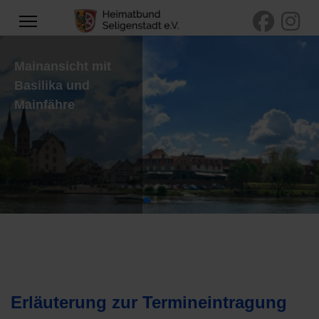
Mainansicht mit
Basilika und
Mainfähre
Erläuterung zur Termineintragung