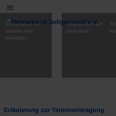
Mainansicht mit
Spazierfahrt auf
Tü
Basilika und
dem Main
Ba
Mainfähre
Erläuterung zur Termineintragung