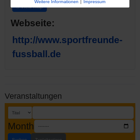
Weitere Informationen
|
Impressum
View map
Webseite:
http://www.sportfreunde-
fussball.de
Veranstaltungen
Month
Suchen
Zurücksetzen