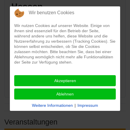
Hessen
Wir benutzen Cookies
Karte:
Wir nutzen Cookies auf unserer Website. Einige von
ihnen sind essenziell für den Betrieb der Seite,
während andere uns helfen, diese Website und die
View map
Nutzererfahrung zu verbessern (Tracking Cookies). Sie
können selbst entscheiden, ob Sie die Cookies
zulassen möchten. Bitte beachten Sie, dass bei einer
Webseite:
Ablehnung womöglich nicht mehr alle Funktionalitäten
der Seite zur Verfügung stehen.
http://www.kreis-
offenbach.de/regio...
Akzeptieren
Ablehnen
Weitere Informationen
|
Impressum
Veranstaltungen