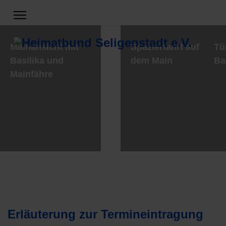
Mainansicht mit
Spazierfahrt auf
Tü
Basilika und
dem Main
Ba
Mainfähre
Erläuterung zur Termineintragung