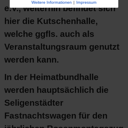
Weitere Informationen
|
Impressum
e.V., weiterhin befindet sich
hier die Kutschenhalle,
welche ggfls. auch als
Veranstaltungsraum genutzt
werden kann.
In der Heimatbundhalle
werden hauptsächlich die
Seligenstädter
Fastnachtswagen für den