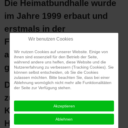
Die Heimatbundhalle wurde
im Jahre 1999 erbaut und
erstmals in der
Wir benutzen Cookies
Fastnachtskampagne 2000
Wir nutzen Cookies auf unserer Website. Einige von
als Wagenbauerhalle
ihnen sind essenziell für den Betrieb der Seite,
während andere uns helfen, diese Website und die
genutzt.
Nutzererfahrung zu verbessern (Tracking Cookies). Sie
können selbst entscheiden, ob Sie die Cookies
zulassen möchten. Bitte beachten Sie, dass bei einer
Die Heimatbundhalle dient
Ablehnung womöglich nicht mehr alle Funktionalitäten
der Seite zur Verfügung stehen.
zur Unterbringung des
Akzeptieren
Kostümfundus des
Ablehnen
Heimatbund Seligenstadt