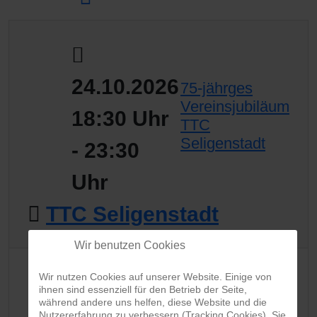
24.10.2026
75-jährges
Vereinsjubiläum
18:30 Uhr
TTC
Seligenstadt
- 23:30
Uhr
TTC Seligenstadt
Wir benutzen Cookies
25.10.2026
Wir nutzen Cookies auf unserer Website. Einige von
ihnen sind essenziell für den Betrieb der Seite,
während andere uns helfen, diese Website und die
Nutzererfahrung zu verbessern (Tracking Cookies). Sie