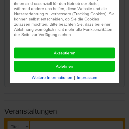
ihnen sind essenziell für den Betrieb der Seite,
63500
während andere uns helfen, diese Website und die
Nutzererfahrung zu verbessern (Tracking Cookies). Sie
können selbst entscheiden, ob Sie die Cookies
Ortsname:
zulassen möchten. Bitte beachten Sie, dass bei einer
Ablehnung womöglich nicht mehr alle Funktionalitäten
der Seite zur Verfügung stehen.
Seligenstadt
Akzeptieren
Karte:
Ablehnen
View map
Weitere Informationen
|
Impressum
Veranstaltungen