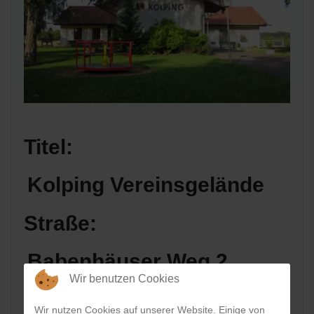
Titel:
Kolping Vereinsgelände
Straße:
Babenhäuser Weg 2
Wir benutzen Cookies
Postleitzahl:
Wir nutzen Cookies auf unserer Website. Einige von