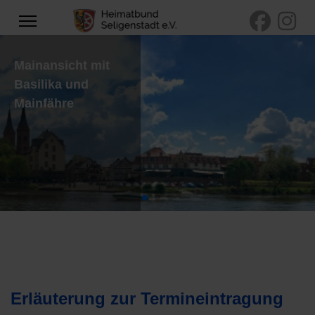
Mainansicht mit
Basilika und
Mainfähre
Erläuterung zur Termineintragung