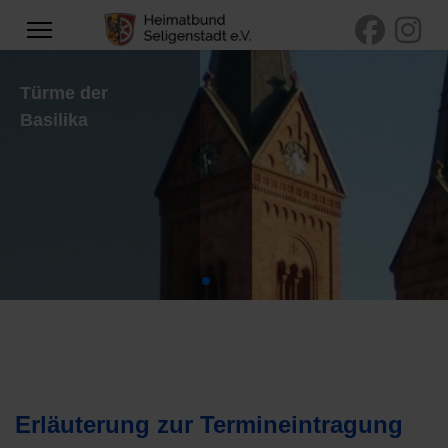
r
Maina
Basil
Mainf
Erläuterung zur Termineintragung