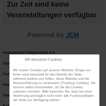
Zur Zeit sind keine
Veranstaltungen verfügbar
Powered by
JEM
Heimatbund Seligenstadt e.V.
Wir benutzen Cookies
Geschäftsstelle: Aschaffenburger Str. 1
Wir nutzen Cookies auf unserer Website. Einige von
Fundus/
ihnen sind essenziell für den Betrieb der Seite,
während andere uns helfen, diese Website und die
Nutzererfahrung zu verbessern (Tracking Cookies). Sie
Heimatbundhalle: Am Eichwald 7
können selbst entscheiden, ob Sie die Cookies
zulassen möchten. Bitte beachten Sie, dass bei einer
Telefon: 06182 – 200610
Ablehnung womöglich nicht mehr alle Funktionalitäten
der Seite zur Verfügung stehen.
Kontakt per E-Mail:
vorstand@heimatbund-