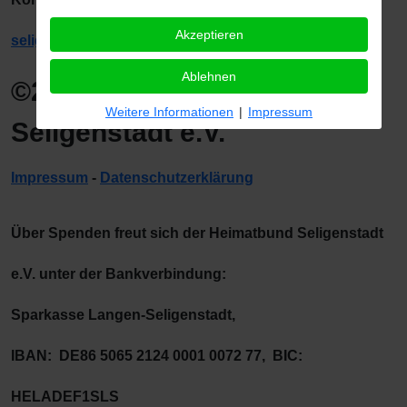
Akzeptieren
seligenstadt.de
Ablehnen
©2026 Heimatbund
Weitere Informationen
|
Impressum
Seligenstadt e.V.
Impressum
-
Datenschutzerklärung
Über Spenden freut sich der Heimatbund Seligenstadt
e.V. unter der Bankverbindung:
Sparkasse Langen-Seligenstadt,
IBAN: DE86 5065 2124 0001 0072 77, BIC:
HELADEF1SLS