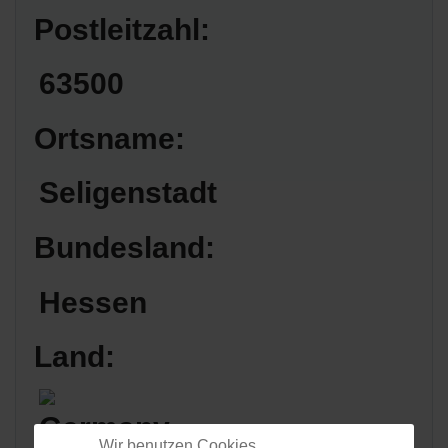
Postleitzahl:
63500
Ortsname:
Seligenstadt
Bundesland:
Hessen
Land:
Wir benutzen Cookies