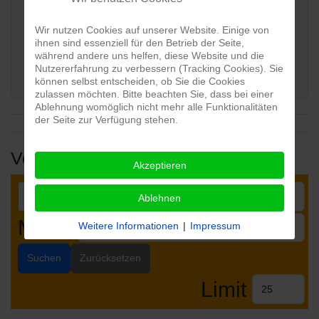
Karte:
Wir nutzen Cookies auf unserer Website. Einige von
ihnen sind essenziell für den Betrieb der Seite,
während andere uns helfen, diese Website und die
View map
Nutzererfahrung zu verbessern (Tracking Cookies). Sie
können selbst entscheiden, ob Sie die Cookies
zulassen möchten. Bitte beachten Sie, dass bei einer
Ablehnung womöglich nicht mehr alle Funktionalitäten
der Seite zur Verfügung stehen.
Veranstaltungen
Akzeptieren
Ablehnen
Month
Weitere Informationen
|
Impressum
Suchen
Zurücksetzen
Limit