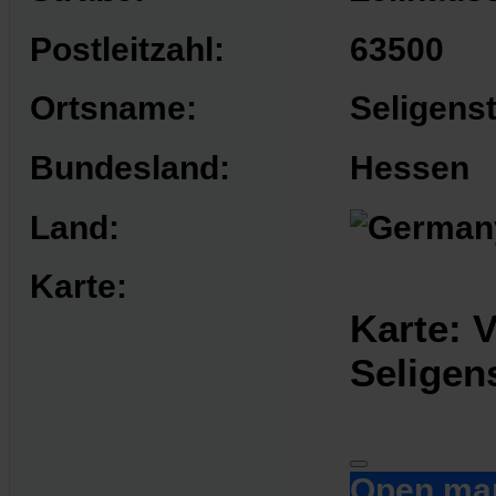
Postleitzahl:
63500
Ortsname:
Seligens
Bundesland:
Hessen
Land:
Karte:
Karte: 
Seligen
Open ma