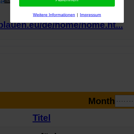
Close
Weitere Informationen
|
Impressum
eblauen.eu/de/home/home.ht...
Month
Titel