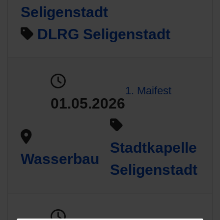
Seligenstadt
DLRG Seligenstadt
1. Maifest
01.05.2026
Stadtkapelle
Wasserbau
Seligenstadt