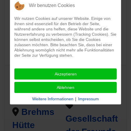
1. Maifest
Wir benutzen Cookies
01.05.2026
Wir nutzen Cookies auf unserer Website. Einige von
Vereinsgelände
ihnen sind essenziell für den Betrieb der Seite,
während andere uns helfen, diese Website und die
Nutzererfahrung zu verbessern (Tracking Cookies). Sie
Edelweiß
können selbst entscheiden, ob Sie die Cookies
zulassen möchten. Bitte beachten Sie, dass bei einer
Wanderclub Edelweiß
Ablehnung womöglich nicht mehr alle Funktionalitäten
der Seite zur Verfügung stehen.
Akzeptieren
Waldfest
Ablehnen
01.05.2026
Weitere Informationen
|
Impressum
Brehms
Gesellschaft
Hütte